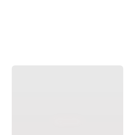
สล็อตเว็บตรง อันดับ 1 PG SLOT เกมใหม่ กำไรดี เว็บ
สล็อต RTP สูง 2026
ARALE99